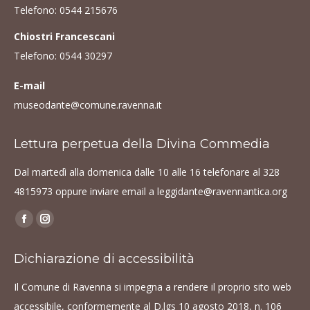
Telefono:
0544 215676
Chiostri Francescani
Telefono:
0544 30297
E-mail
museodante@comune.ravenna.it
Lettura perpetua della Divina Commedia
Dal martedì alla domenica dalle 10 alle 16 telefonare al
328
4815973
oppure inviare email a
leggidante@ravennantica.org
Find us on:
Facebook
Instagram
page
page
Dichiarazione di accessibilità
opens
opens
in
in
Il Comune di Ravenna si impegna a rendere il proprio sito web
new
new
accessibile, conformemente al D.lgs 10 agosto 2018, n. 106