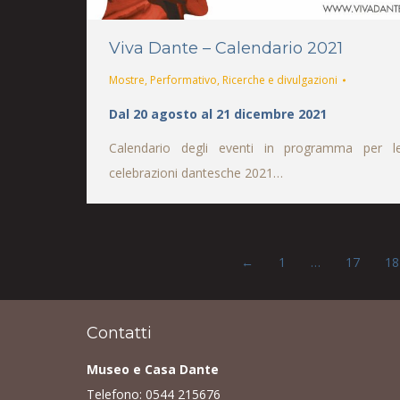
Viva Dante – Calendario 2021
Mostre
,
Performativo
,
Ricerche e divulgazioni
Dal 20 agosto al 21 dicembre 2021
Calendario degli eventi in programma per l
celebrazioni dantesche 2021…
←
1
…
17
18
Contatti
Museo e Casa Dante
Telefono:
0544 215676