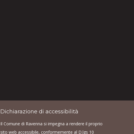
Dichiarazione di accessibilità
Il Comune di Ravenna si impegna a rendere il proprio
sito web accessibile, conformemente al D.lgs 10