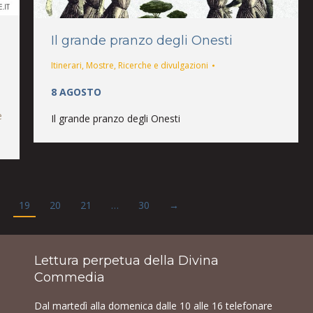
Il grande pranzo degli Onesti
Itinerari
,
Mostre
,
Ricerche e divulgazioni
8 AGOSTO
e
Il grande pranzo degli Onesti
19
20
21
…
30
→
Lettura perpetua della Divina
Commedia
Dal martedì alla domenica dalle 10 alle 16 telefonare