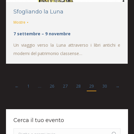
Sfogliando la Luna
Mostre
7 settembre – 9 novembre
Un viaggio verso la Luna attraverso i libri antichi e
moderni del patrimonio classense…
←
1
…
26
27
28
29
30
→
Cerca il tuo evento
Search: