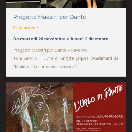
Progetto Maestri per Dante
Performativo
Da martedì 26 novembre a lunedì 2 dicembre
Progetto Maestri per Dante – Ravenna.
Toni Servillo – Elvira di Brigitte Jaques ©Gallimard da
“Molière e la commedia classica”…