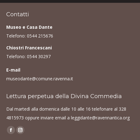
Contatti
Museo e Casa Dante
Telefono:
0544 215676
Chiostri Francescani
Telefono:
0544 30297
E-mail
museodante@comune.ravenna.it
Lettura perpetua della Divina Commedia
Dal martedì alla domenica dalle 10 alle 16 telefonare al
328
4815973
oppure inviare email a
leggidante@ravennantica.org
Find us on:
Facebook
Instagram