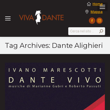
Home
Mappa
Facebook
Instag
page
page
Search:
opens
opens
in
in
Tag Archives:
Dante Alighieri
new
new
window
windo