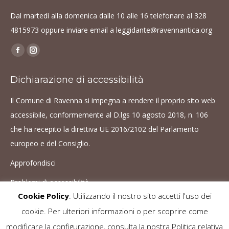
Dal martedì alla domenica dalle 10 alle 16 telefonare al
328
4815973
oppure inviare email a
leggidante@ravennantica.org
Find us on:
Facebook
Instagram
page
page
Dichiarazione di accessibilità
opens
opens
in
in
Il Comune di Ravenna si impegna a rendere il proprio sito web
new
new
accessibile, conformemente al D.lgs 10 agosto 2018, n. 106
window
window
che ha recepito la direttiva UE 2016/2102 del Parlamento
europeo e del Consiglio.
Approfondisci
Problemi di accessibilità
Cookie Policy
: Utilizzando il nostro sito accetti l'uso dei
cookie. Per ulteriori informazioni o per scoprire come
Le immagini sono protette da copyright. È vietato ogni utilizzo senza il
modificare la configurazione, consulta la nostra Politica relativa