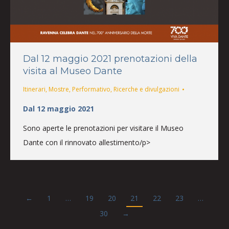
Dal 12 maggio 2021 prenotazioni della
visita al Museo Dante
Itinerari
,
Mostre
,
Performativo
,
Ricerche e divulgazioni
Dal 12 maggio 2021
Sono aperte le prenotazioni per visitare il Museo
Dante con il rinnovato allestimento/p>
←
1
…
19
20
21
22
23
…
30
→