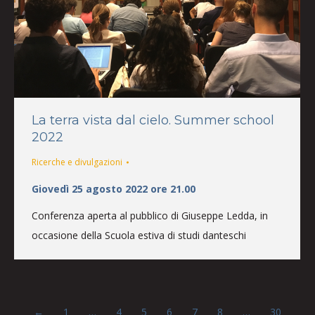
La terra vista dal cielo. Summer school
2022
Ricerche e divulgazioni
Giovedì 25 agosto 2022 ore 21.00
Conferenza aperta al pubblico di Giuseppe Ledda, in
occasione della Scuola estiva di studi danteschi
←
1
…
4
5
6
7
8
…
30