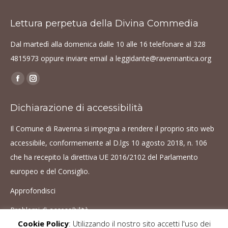
Lettura perpetua della Divina Commedia
Dal martedì alla domenica dalle 10 alle 16 telefonare al
328
4815973
oppure inviare email a
leggidante@ravennantica.org
Find us on:
Facebook
Instagram
page
page
Dichiarazione di accessibilità
opens
opens
in
in
Il Comune di Ravenna si impegna a rendere il proprio sito web
new
new
accessibile, conformemente al D.lgs 10 agosto 2018, n. 106
window
window
che ha recepito la direttiva UE 2016/2102 del Parlamento
europeo e del Consiglio.
Approfondisci
Problemi di accessibilità
Cookie Policy
: Utilizzando il nostro sito accetti l'uso dei