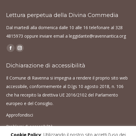
Lettura perpetua della Divina Commedia
Dal martedì alla domenica dalle 10 alle 16 telefonare al
328
4815973
oppure inviare email a
leggidante@ravennantica.org
Find us on:
Facebook
Instagram
page
page
Dichiarazione di accessibilità
opens
opens
in
in
Il Comune di Ravenna si impegna a rendere il proprio sito web
new
new
accessibile, conformemente al D.lgs 10 agosto 2018, n. 106
window
window
che ha recepito la direttiva UE 2016/2102 del Parlamento
europeo e del Consiglio.
Approfondisci
Problemi di accessibilità
Cookie Policy
: Utilizzando il nostro sito accetti l'uso dei