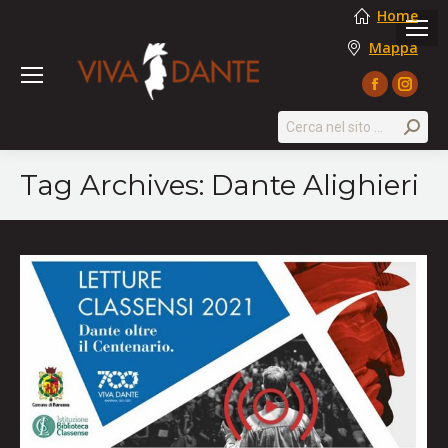
Home
Mappa
Facebook
Instag
page
page
Search:
opens
opens
in
in
Tag Archives:
Dante Alighieri
new
new
window
windo