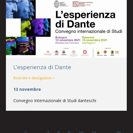
L’esperienza di Dante
Ricerche e divulgazioni
13 novembre
Convegno Internazionale di Studi danteschi
←
1
…
7
8
9
10
11
…
30